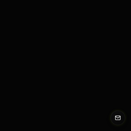
Visual Booster
Werten Sie bestehende Renderings
kosteneffizient auf. Wir maximieren
Fotorealismus und Atmosphäre Ihrer Vorlagen
ohne teure 3D-Neuentwicklung. So überzeugen
Sie Kunden schneller und emotionaler.
ANSEHEN
FILM & MOTION